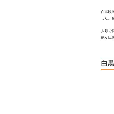
白黒映
した。
人類で初
数が圧
白