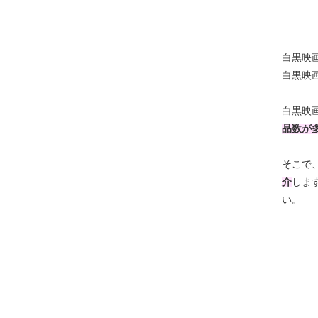
白黒映
白黒映
白黒映
品数が
そこで
介
しま
い。