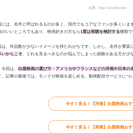
出典：
https://pixabay.com
画には、名作と呼ばれるものが多く、現代でもコアなファンが多くいま
画のいいところでもあり、映画好きの方なら
1度は視聴を検討する
種類で
画は、作品数が少ないイメージを持たれがちです。しかし、名作が豊富
多いからこそ
、どれを見るべきなのか悩んでしまった経験がある方が少
、今回は、
白黒映画の選び方・アメリカやフランスなどの洋画や日本の
す。記事の最後では、モノクロ映画を楽しめる、動画配信サービスにつ
今すぐ見る！【洋画】白黒映画おす
今すぐ見る！【邦画】白黒映画おす