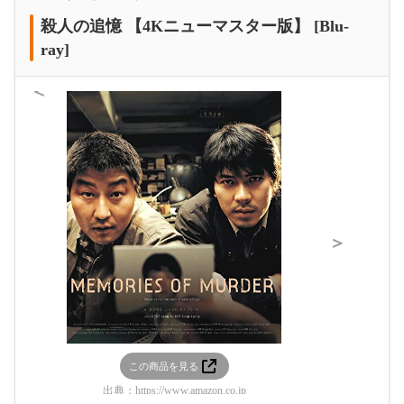
殺人の追憶 【4Kニューマスター版】 [Blu-
ray]
＜
＞
この商品を見る
この
出典：
https://www.amazon.co.jp
出典：
htt