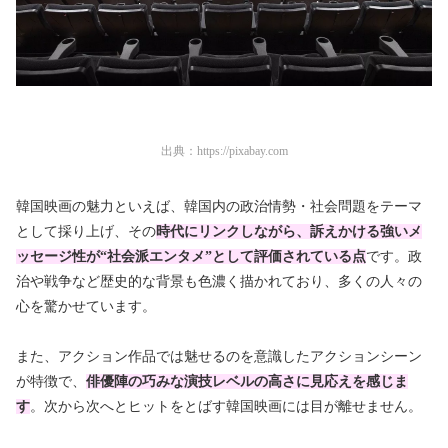
出典：
https://pixabay.com
韓国映画の魅力といえば、韓国内の政治情勢・社会問題をテーマ
として採り上げ、その
時代にリンクしながら、訴えかける強いメ
ッセージ性が“社会派エンタメ”として評価されている点
です。政
治や戦争など歴史的な背景も色濃く描かれており、多くの人々の
心を驚かせています。
また、アクション作品では魅せるのを意識したアクションシーン
が特徴で
、
俳優陣の巧みな演技レベルの高さに見応えを感じま
す
。次から次へとヒットをとばす韓国映画には目が離せません。