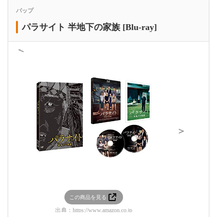
バップ
パラサイト 半地下の家族 [Blu-ray]
＜
＞
この商品を見る
この
出典：
https://www.amazon.co.jp
出典：
htt