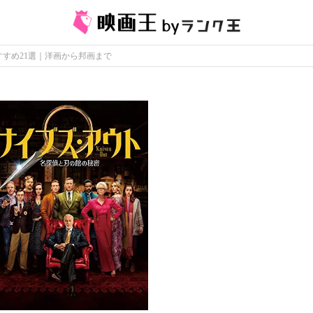
すめ21選｜洋画から邦画まで