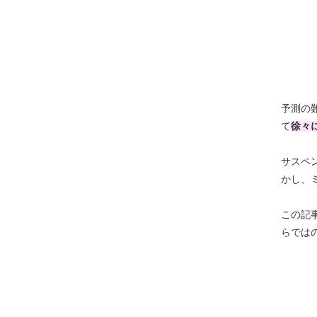
予測の
て
徐々
サスペ
かし、
この記
らでは