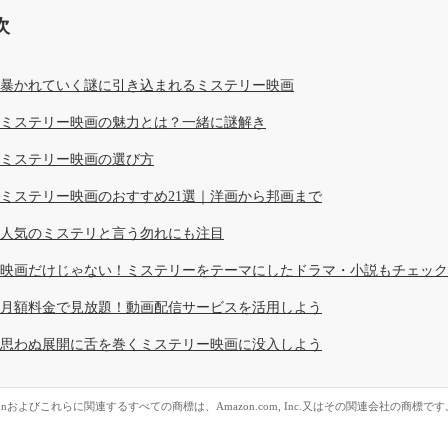
次
暴かれていく謎に引き込まれるミステリー映画
ミステリー映画の魅力とは？一緒に謎解き
ミステリー映画の選び方
ミステリー映画のおすすめ21選｜洋画から邦画まで
人気のミステリと言う勿れにも注目
映画だけじゃない！ミステリーをテーマにしたドラマ・小説もチェック
月額料金で見放題！動画配信サービスを活用しよう
思わぬ展開に舌を巻くミステリー映画に没入しよう
zonおよびこれらに関連するすべての商標は、Amazon.com, Inc.又はその関連会社の商標です