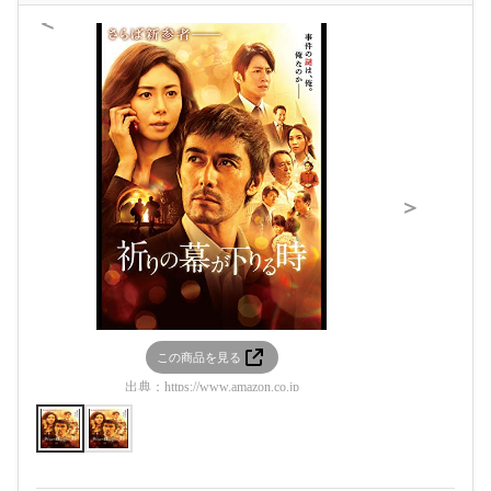
＜
＞
この商品を見る
この
出典：
https://www.amazon.co.jp
出典：
htt