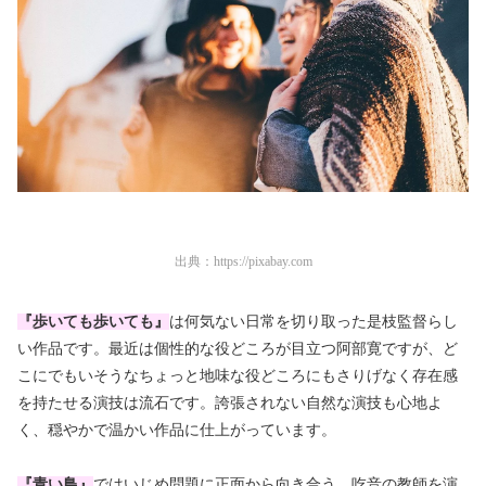
出典：
https://pixabay.com
『歩いても歩いても』
は何気ない日常を切り取った是枝監督らし
い作品です。最近は個性的な役どころが目立つ阿部寛ですが、ど
こにでもいそうなちょっと
地味な役どころにもさりげなく存在感
を持たせる演技
は流石です。誇張されない自然な演技も心地よ
く、穏やかで温かい作品に仕上がっています。
『青い鳥』
ではいじめ問題に正面から向き合う、吃音の教師を演