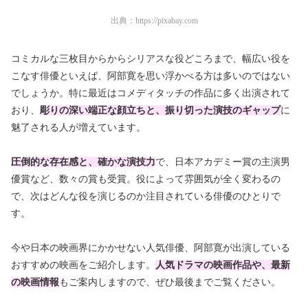
出典：
https://pixabay.com
コミカルな三枚目からからシリアスな役どころまで、幅広い役を
こなす俳優といえば、阿部寛を思い浮かべる方は多いのではない
でしょうか。特に最近はコメディタッチの作品に多く出演されて
おり、
彫りの深い
端正な顔立ちと、振り切った演技のギャップ
に
魅了される人が増えています。
圧倒的な存在感と、確かな演技力
で、日本アカデミー賞の主演男
優賞など、数々の賞も受賞。役によって雰囲気が全く変わるの
で、次はどんな役を演じるのか注目されている俳優のひとりで
す。
今や日本の映画界にかかせない人気俳優、阿部寛が出演している
おすすめの映画をご紹介します。
人気ドラマの映画作品や、最新
の映画情報
もご案内しますので、ぜひ最後までご覧ください。