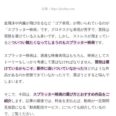
出典：
https://pixabay.com
血飛沫や内臓が飛び出るなど「ゴア表現」が用いられているのが
「スプラッター映画」です。グロテスクな表現が苦手で、普段は
視聴を避けている人も多いです。しかし、ストレスが溜まってい
ると
ついつい観たくなってしまう
のもスプラッター映画
です。
スプラッター映画は、過激な映像表現はもちろん、映画としてス
トーリーもしっかり考慮して選ばなければなりません。
普段は避
けているからこそ、
新作に追いついていなかったり
どのような作
品があるのか把握できていなかったりで、選ぼうとすると悩んで
しまいます。
そこで、今回は、
スプラッター映画の選び方とおすすめ作品をご
紹介
します。記事の最後では、料金を支払えば、動画が一定期間
見放題になる「動画配信サービス」についても紹介しているの
で、ご覧ください。