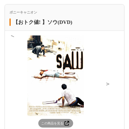
ポニーキャニオン
【おトク値! 】ソウ(DVD)
＜
＞
この商品を見る
この