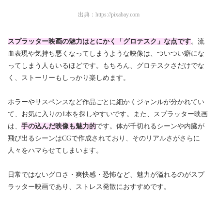
出典：
https://pixabay.com
スプラッター映画の魅力は
とにかく「
グロテスク」
な点です
。流
血表現や気持ち悪くなってしまうような映像は、ついつい癖にな
ってしまう人もいるほどです。もちろん、グロテスクさだけでな
く、ストーリーもしっかり楽しめます。
ホラーやサスペンスなど作品ごとに細かくジャンルが分かれてい
て、お気に入りの1本を探しやすいです。また、スプラッター映画
は、
手の込んだ映像も魅力的
です。体が千切れるシーンや内臓が
飛び出るシーンはCGで作成されており、そのリアルさがさらに
人々をハマらせてしまいます。
日常ではないグロさ・爽快感・恐怖など、魅力が溢れるのがスプ
ラッター映画であり、ストレス発散におすすめです。