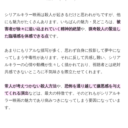
シリアルキラー映画は殺人が起きるだけと思われがちですが、他
にも魅力がたくさんあります。いちばんの魅力・見どころは、
被
害者が徐々に追い込まれていく精神的絶望
や、
猟奇殺人の
緊迫し
た臨場感を体感できる点
です。
あまりにもリアルな描写が多く、思わず自身に投影して夢中にな
ってしまう中毒性があります。それに反して共感し難い、シリア
ルキラーの心情や動機が生々しく描かれており、視聴者とは絶対
共感できないところに不気味さを際立たせてくれます。
常人が考えつかない殺人方法
や、
恐怖を通り越して嫌悪感を与え
てくれる演出
などは、最大の特徴です。そのどれもがシリアルキ
ラー映画の魅力であり病みつきになってしまう要因になっていま
す。