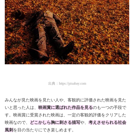
出典：
https://pixabay.com
みんなが見た映画を見たい人や、客観的に評価された映画を見た
いと思った人は、
映画賞に選ばれた作品を見る
のも一つの手段で
す。映画賞に受賞された映画は、一定の客観的評価をクリアした
映画なので、
どこかしら胸に刺さる描写
や、
考えさせられる社会
風刺
を目の当たりにでき楽しめます。