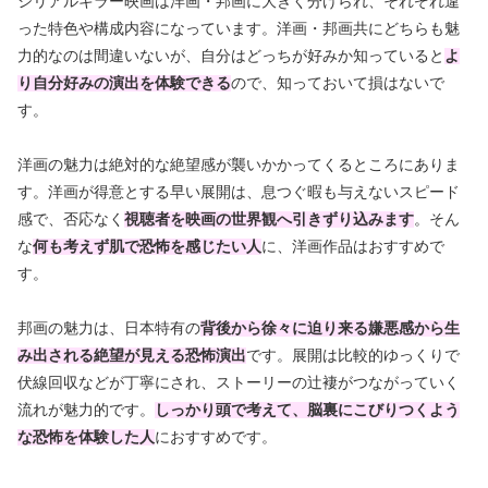
シリアルキラー映画は洋画・邦画に大きく分けられ、それぞれ違
った特色や構成内容になっています。洋画・邦画共に
どちらも魅
力的なのは間違いないが、自分はどっちが好みか知っていると
よ
り自分好みの演出を体験できる
ので、知っておいて損はないで
す。
洋画の魅力は絶対的な絶望感が襲いかかってくるところにありま
す。洋画が得意とする早い展開は、息つぐ暇も与えないスピード
感で、否応なく
視聴者を映画の世界観へ引きずり込みます
。そん
な
何も考えず肌で恐怖を感じたい人
に、洋画作品はおすすめで
す。
邦画の魅力は、日本特有の
背後から徐々に迫り来る嫌悪感から生
み出される絶望が見える恐怖演出
です。展開は比較的ゆっくりで
伏線回収などが丁寧にされ、ストーリーの辻褄がつながっていく
流れが魅力的です。
しっかり頭で考えて、脳裏にこびりつくよう
な恐怖を体験した人
におすすめです。