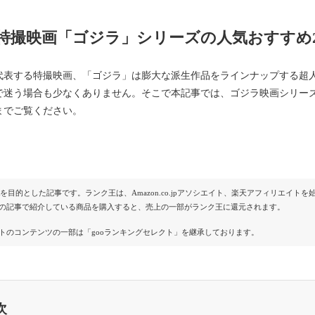
特撮映画「ゴジラ」シリーズの人気おすすめ
代表する特撮映画、「ゴジラ」は膨大な派生作品をラインナップする超
で迷う場合も少なくありません。そこで本記事では、ゴジラ映画シリーズ
までご覧ください。
Rを目的とした記事です。ランク王は、Amazon.co.jpアソシエイト、楽天アフィリエイ
の記事で紹介している商品を購入すると、売上の一部がランク王に還元されます。
トのコンテンツの一部は「gooランキングセレクト」を継承しております。
次