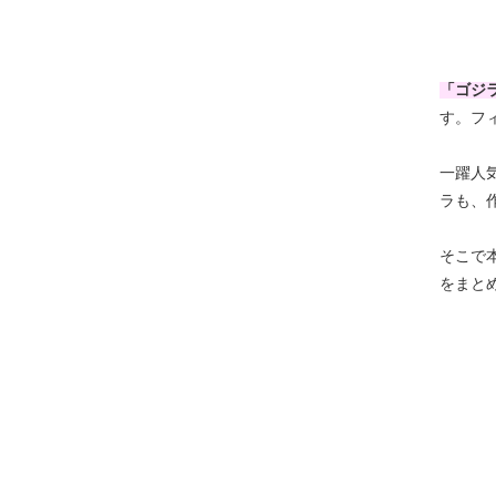
「ゴジ
す。フ
一躍人
ラも、
そこで
をまと