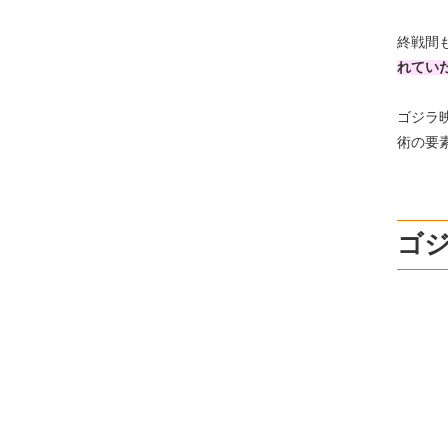
終戦間
れてい
ゴジラ
術の要
ゴ