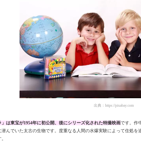
出典：
https://pixabay.com
ラ」は
東宝が1954年に初公開、後にシリーズ化された特撮映画
です。作
に潜んでいた太古の生物です。度重なる人間の水爆実験によって住処を
す。