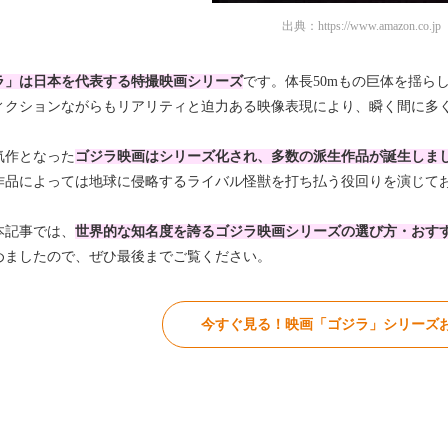
出典：
https://www.amazon.co.jp
ラ」は日本を代表する特撮映画シリーズ
です。体長50mもの巨体を揺ら
ィクションながらもリアリティと迫力ある映像表現により、瞬く間に多
気作となった
ゴジラ映画はシリーズ化され、多数の派生作品が誕生しま
作品によっては地球に侵略するライバル怪獣を打ち払う役回りを演じて
本記事では、
世界的な知名度を誇るゴジラ映画シリーズの選び方・おすす
めましたので、ぜひ最後までご覧ください。
今すぐ見る！映画「ゴジラ」シリーズお