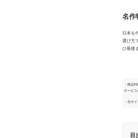
名作
日本を
選び方
ひ最後
・商品P
サービス
・当サイ
目