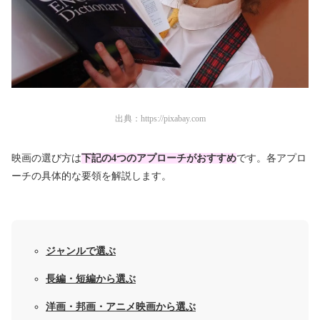
出典：
https://pixabay.com
映画の選び方は
下記の4
つのアプローチがおすすめ
です。各アプロ
ーチの具体的な要領を解説します。
ジャンルで選ぶ
長編・短編から選ぶ
洋画・邦画・アニメ映画から選ぶ