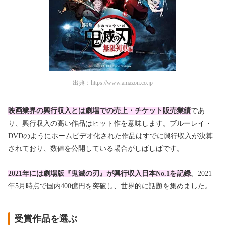
出典：
https://www.amazon.co.jp
映画業界の興行収入とは劇場での売上・チケット販売業績
であ
り、興行収入の高い作品はヒット作を意味します。ブルーレイ・
DVDのようにホームビデオ化された作品はすでに興行収入が決算
されており、数値を公開している場合がしばしばです。
2021年には劇場版『鬼滅の刃』が興行収入日本No.1を記録
。2021
年5月時点で国内400億円を突破し、世界的に話題を集めました。
受賞作品を選ぶ