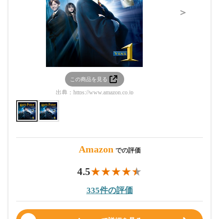
＞
この商品を見る
この
出典：
https://www.amazon.co.jp
出典：
htt
Amazon
での評価
4.5
335件の評価